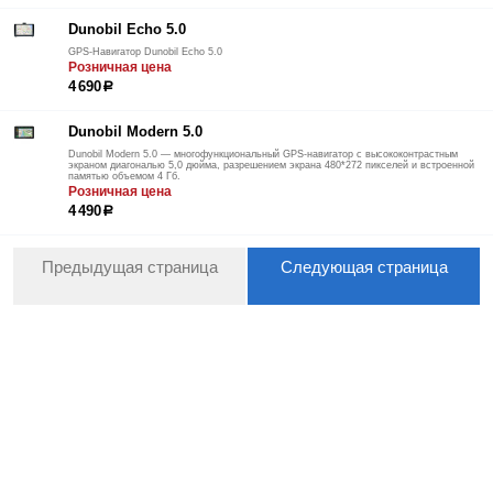
Dunobil Echo 5.0
GPS-Навигатор Dunobil Echo 5.0
Розничная цена
4 690
р
Dunobil Modern 5.0
Dunobil Modern 5.0 — многофункциональный GPS-навигатор с высококонтрастным
экраном диагональю 5,0 дюйма, разрешением экрана 480*272 пикселей и встроенной
памятью объемом 4 Гб.
Розничная цена
4 490
р
Предыдущая страница
Следующая страница