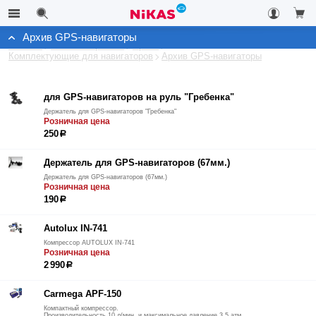
Архив GPS-навигаторы
Каталог
Автоэлектроника
Архив
Комплектующие для навигаторов
Архив GPS-навигаторы
для GPS-навигаторов на руль "Гребенка"
Держатель для GPS-навигаторов "Гребенка"
Розничная цена
250
р
Держатель для GPS-навигаторов (67мм.)
Держатель для GPS-навигаторов (67мм.)
Розничная цена
190
р
Autolux IN-741
Компрессор AUTOLUX IN-741
Розничная цена
2 990
р
Carmega APF-150
Компактный компрессор.
Производительность 10 л/мин. и максимальное давление 3,5 атм.