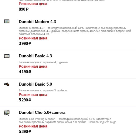
Розничная цена
890
р
Dunobil Modern 4.3
Dunobil Modern 4.3 — многофункциональный GPS-навигатор с высококонтрастным
экраном диагональю 4,3 дюйма, разрешением экрана 480*272 пикселей и встроенной
памятью объемом 4 Гб.
Розничная цена
3 990
р
Dunobil Basic 4.3
Базовая модеть с экраном 4,3 дюйма
Розничная цена
4 190
р
Dunobil Basic 5.0
Базовая модеть с экраном 5 дюймов
Розничная цена
5 290
р
Dunobil Clio 5.0+camera
Dunobil Clio Parking Monitor — многофункциональный GPS-навигатор с
высококонтрастным экраном диагональю 5,0 дюйма + камера заднего вида
Розничная цена
5 390
р