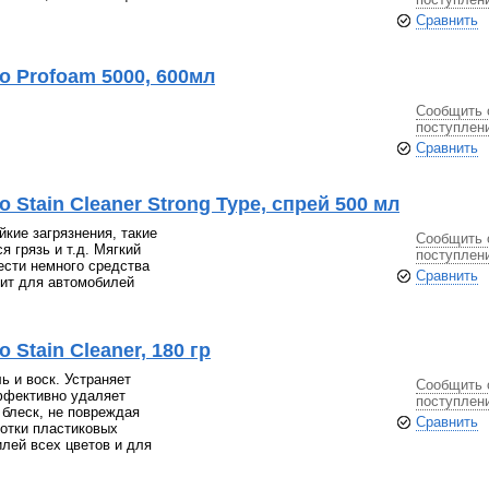
Сравнить
o Profoam 5000, 600мл
Сообщить 
поступлен
Сравнить
 Stain Cleaner Strong Type, спрей 500 мл
кие загрязнения, такие
Сообщить 
я грязь и т.д. Мягкий
поступлен
ести немного средства
Сравнить
дит для автомобилей
Stain Cleaner, 180 гр
ь и воск. Устраняет
Сообщить 
ффективно удаляет
поступлен
 блеск, не повреждая
Сравнить
ботки пластиковых
лей всех цветов и для