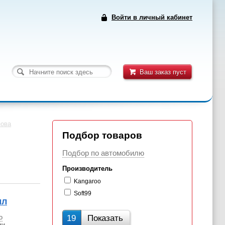
Войти в личный кабинет
Ваш заказ пуст
зова
Подбор товаров
Подбор по автомобилю
Производитель
Kangaroo
Soft99
мл
о
19
Показать
ии