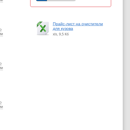
Прайс-лист на очистители
для кузова
о
ии
xls, 9,5 Кб
о
ии
о
ии