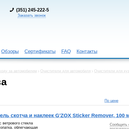
(
351) 245-222-5
Заказать звонок
Обзоры
Сертификаты
FAQ
Контакты
ходу за автомобилем
Очистители для автомобиля
Очистители для ку
ва
По цене
ль скотча и наклеек G'ZOX Sticker Remover, 100 
с ветрового стекла
Сообщить 
лопатка, облегчающая
поступлен