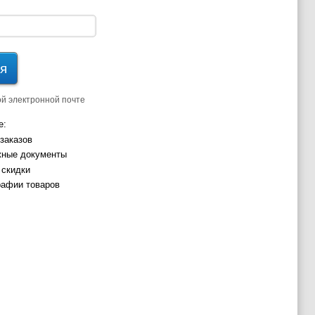
я
ой электронной почте
е:
заказов
жные документы
 скидки
рафии товаров