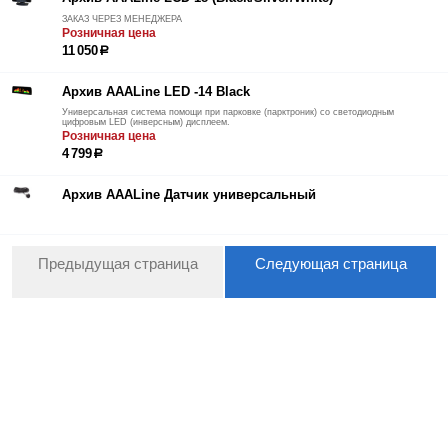
ЗАКАЗ ЧЕРЕЗ МЕНЕДЖЕРА
Розничная цена
11 050
р
Архив AAALine LED -14 Black
Универсальная система помощи при парковке (парктроник) со светодиодным
цифровым LED (инверсным) дисплеем.
Розничная цена
4 799
р
Архив AAALine Датчик универсальный
Предыдущая страница
Следующая страница