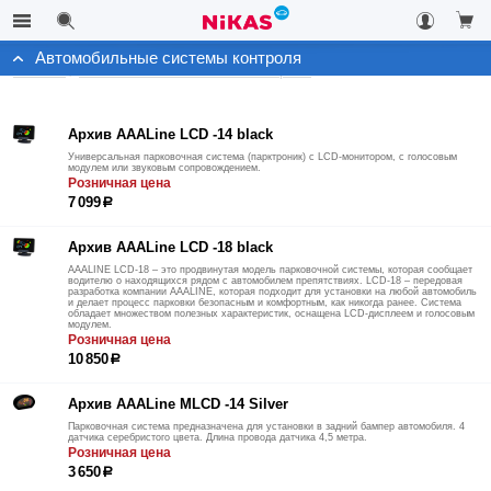
Автомобильные системы контроля
Каталог
Автомобильные системы контроля
Архив AAALine LCD -14 black
Универсальная парковочная система (парктроник) с LCD-монитором, с голосовым
модулем или звуковым сопровождением.
Розничная цена
7 099
р
Архив AAALine LCD -18 black
AAALINE LCD-18 – это продвинутая модель парковочной системы, которая сообщает
водителю о находящихся рядом с автомобилем препятствиях. LCD-18 – передовая
разработка компании AAALINE, которая подходит для установки на любой автомобиль
и делает процесс парковки безопасным и комфортным, как никогда ранее. Система
обладает множеством полезных характеристик, оснащена LCD-дисплеем и голосовым
модулем.
Розничная цена
10 850
р
Архив AAALine MLCD -14 Silver
Парковочная система предназначена для установки в задний бампер автомобиля. 4
датчика серебристого цвета. Длина провода датчика 4,5 метра.
Розничная цена
3 650
р