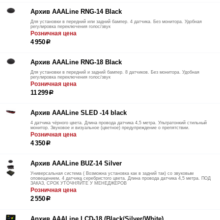
Архив AAALine RNG-14 Black
Для установки в передний или задний бампер. 4 датчика. Без монитора. Удобная
регулировка переключения голос/звук
Розничная цена
4 950
р
Архив AAALine RNG-18 Black
Для установки в передний и задний бампер. 8 датчиков. Без монитора. Удобная
регулировка переключения голос/звук
Розничная цена
11 299
р
Архив AAALine SLED -14 black
4 датчика чёрного цвета. Длина провода датчика 4,5 метра. Ультратонкий стильный
монитор. Звуковое и визуальное (цветное) предупреждение о препятствии.
Розничная цена
4 350
р
Архив AAALine BUZ-14 Silver
Универсальная система ( Возможна установка как в задний так) со звуковым
оповещением, 4 датчика серебристого цвета. Длина провода датчика 4,5 метра. ПОД
ЗАКАЗ, СРОК УТОЧНЯЙТЕ У МЕНЕДЖЕРОВ
Розничная цена
2 550
р
Архив AAALine LCD-18 (Black/Silver/White)