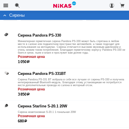
Сирены
Каталог
Автомобильные охранные системы
Сирены
Сирена Pandora PS-330
Миниатюрная герметичная сирена Pandora PS-330 может быть спрятана в любом
месте в салоне или подкапотном пространстве автомобиля, а также подходит для
использования на мотоциклах. Сирена отличается высоким звуковым давлением и
очень низким током потребления. Благодаря герметичному корпусу Pandora PS-330 не
боится грязи, пыли и влаги и прослужит вам долгие годы.
Розничная цена
1 050
р
Сирена Pandora PS-331ВТ
Сирена Pandora PS-331 BT вобрала в себя все лучшее от сирены PS-330 и получила
интегрированный Bluetooth-модуль. Благодаря этому установщикам не потребуется
вести дополнительные провода из салона в моторный отсек.
Розничная цена
3 850
р
Сирена Starline S-20.1 20W
Сирена неавтономная S-20.1 1-тональная 20W
Розничная цена
680
р