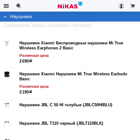
Наушники
Каталог
Автомобильные аксессуары
Архив
Современные "умные" устройства
Наушники
Наушники Xiaomi Беспроводные наушники Mi True
Wireless Earphones 2 Basic
Розничная цена
2 690
р
Наушники Xiaomi Наушники Mi True Wireless Earbuds
Basic
Розничная цена
2 190
р
Наушники JBL C 50 HI голубые (JBLC50HIBLU)
Наушники JBL T110 черный (JBLT110BLK)