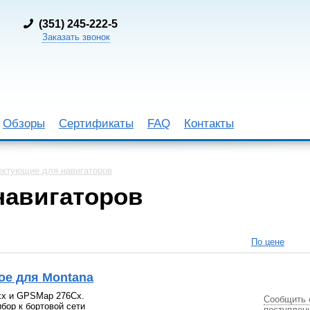
(
351) 245-222-5
Заказать звонок
Обзоры
Сертификаты
FAQ
Контакты
ктующие для навигаторов
навигаторов
По цене
ое для Montana
xx и GPSMap 276Сх.
Сообщить 
бор к бортовой сети
поступлен