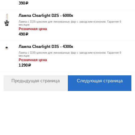
390
р
Лампа Clearlight D2S - 6000к
Лампа с D2S-цоколем для линзованных фар с заводским ксеноном. Гарантия 6
месяцев
Розничная цена
490
р
Лампа Clearlight D3S - 4300к
Лампа с D3S-цоколем для линзованных фар с заводским ксеноном. Гарантия 6
месяцев
Розничная цена
1 290
р
Предыдущая страница
Следующая страница