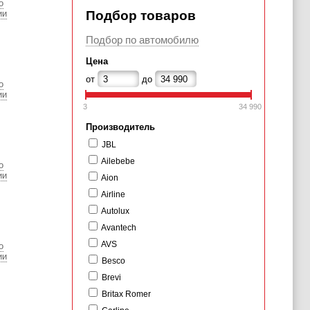
о
ии
Подбор товаров
Подбор по автомобилю
Цена
от
до
о
ии
3
34 990
Производитель
JBL
Ailebebe
о
ии
Aion
Airline
Autolux
Avantech
AVS
о
ии
Besco
Brevi
Britax Romer