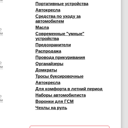
Портативные устройства
Автокресла
Средства по уходу за
автомобилем
Масла
о
ии
Современные "умные"
устройства
Предохранители
Распродажа
Провода прикуривания
о
Органайзеры
ии
Домкраты
Тросы буксировочные
Автокресла
Для комфорта в летний период
Наборы автомобилиста
о
ии
Воронки для ГСМ
Чехлы на руль