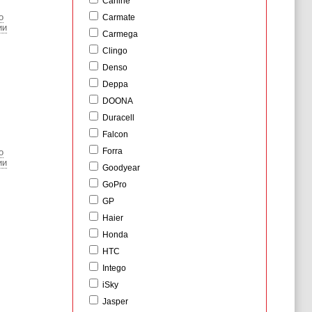
Carline
о
Carmate
ии
Carmega
Clingo
Denso
Deppa
DOONA
Duracell
Falcon
Forra
о
ии
Goodyear
GoPro
GP
Haier
Honda
HTC
Intego
iSky
Jasper