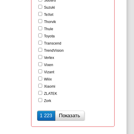
Subaru
Suzuki
TeXet
Thorvik
Thule
Toyota
Transcend
TrendVision
Vertex
Vixen
Vizant
Wiiix
Xiaomi
ZLATEK
Zork
1 223
Показать