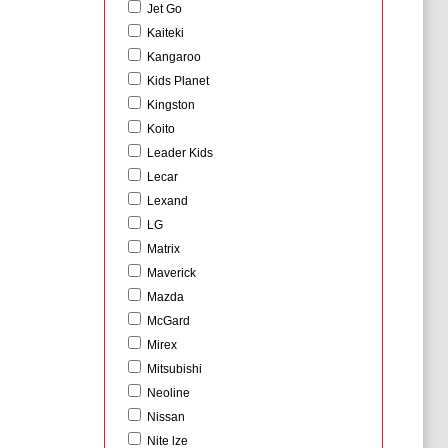
Jet Go
Kaiteki
Kangaroo
Kids Planet
Kingston
Koito
Leader Kids
Lecar
Lexand
LG
Matrix
Maverick
Mazda
McGard
Mirex
Mitsubishi
Neoline
Nissan
Nite lze