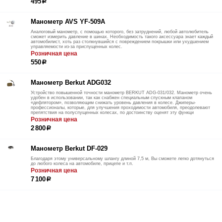
495
р
Манометр AVS YF-509A
Аналоговый манометр, с помощью которого, без затруднений, любой автолюбитель
сможет измерить давление в шинах. Необходимость такого аксессуара знает каждый
автомобилист, хоть раз столкнувшийся с повреждением покрышки или ухудшением
управляемости из-за приспущенных колес.
Розничная цена
550
р
Манометр Berkut ADG032
Устройство повышенной точности манометр BERKUT ADG-031/032. Манометр очень
удобен в использовании, так как снабжен специальным спускным клапаном
«дефлятором», позволяющим снижать уровень давления в колесе. Джиперы-
профессионалы, которые, для улучшения проходимости автомобиля, преодолевают
препятствия на полуспущенных колесах, по достоинству оценят эту функци
Розничная цена
2 800
р
Манометр Berkut DF-029
Благодаря этому универсальному шлангу длиной 7,5 м, Вы сможете легко дотянуться
до любого колеса на автомобиле, прицепе и т.п.
Розничная цена
7 100
р