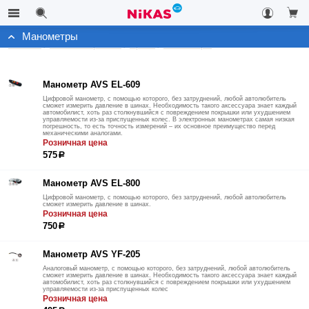
Манометры
Каталог
Автоэлектроника
Архив
Манометры
Манометр AVS EL-609
Цифровой манометр, с помощью которого, без затруднений, любой автолюбитель
сможет измерить давление в шинах. Необходимость такого аксессуара знает каждый
автомобилист, хоть раз столкнувшийся с повреждением покрышки или ухудшением
управляемости из-за приспущенных колес. В электронных манометрах самая низкая
погрешность, то есть точность измерений – их основное преимущество перед
механическими аналогами.
Розничная цена
575
р
Манометр AVS EL-800
Цифровой манометр, с помощью которого, без затруднений, любой автолюбитель
сможет измерить давление в шинах.
Розничная цена
750
р
Манометр AVS YF-205
Аналоговый манометр, с помощью которого, без затруднений, любой автолюбитель
сможет измерить давление в шинах. Необходимость такого аксессуара знает каждый
автомобилист, хоть раз столкнувшийся с повреждением покрышки или ухудшением
управляемости из-за приспущенных колес
Розничная цена