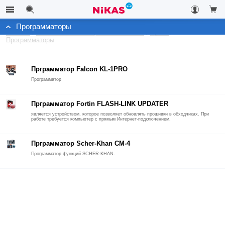
Программаторы
Каталог
Автомобильные охранные системы
Архив
Программаторы
Прграмматор Falcon KL-1PRO
Программатор
Прграмматор Fortin FLASH-LINK UPDATER
является устройством, которое позволяет обновлять прошивки в обходчиках. При
работе требуется компьютер с прямым Интернет-подключением.
Прграмматор Scher-Khan CM-4
Программатор функций SCHER-KHAN.