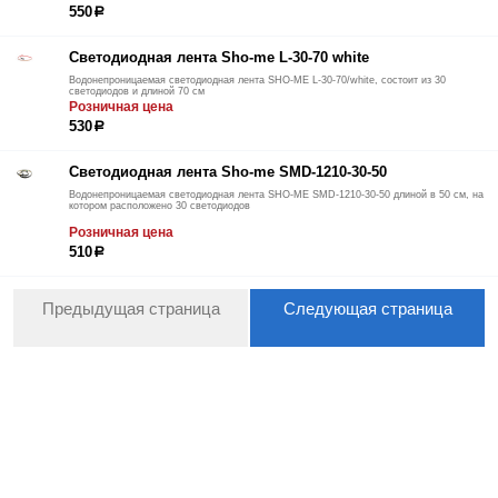
550
р
Светодиодная лента Sho-me L-30-70 white
Водонепроницаемая светодиодная лента SHO-ME L-30-70/white, состоит из 30
светодиодов и длиной 70 см
Розничная цена
530
р
Светодиодная лента Sho-me SMD-1210-30-50
Водонепроницаемая светодиодная лента SHO-ME SMD-1210-30-50 длиной в 50 см, на
котором расположено 30 светодиодов
Розничная цена
510
р
Предыдущая страница
Следующая страница