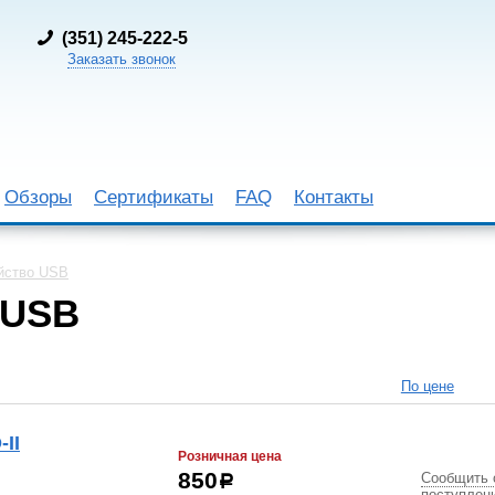
(
351) 245-222-5
Заказать звонок
Обзоры
Сертификаты
FAQ
Контакты
йство USB
 USB
По цене
II
Розничная цена
Сообщить 
850
р
поступлен