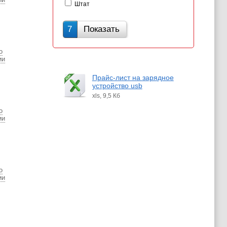
Штат
7
Показать
о
ии
Прайс-лист на зарядное
устройство usb
xls, 9,5 Кб
о
ии
о
ии