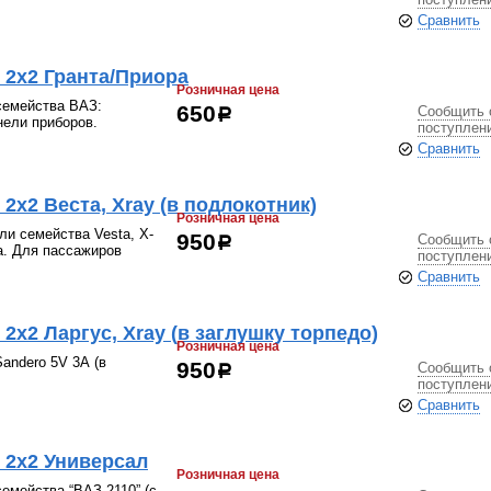
Сравнить
 2x2 Гранта/Приора
Розничная цена
семейства ВАЗ:
Сообщить 
650
р
нели приборов.
поступлен
Сравнить
2х2 Веста, Xray (в подлокотник)
Розничная цена
 семейства Vesta, X-
Сообщить 
950
р
а. Для пассажиров
поступлен
Сравнить
х2 Ларгус, Xray (в заглушку торпедо)
Розничная цена
Sandero 5V 3А (в
Сообщить 
950
р
поступлен
Сравнить
 2х2 Универсал
Розничная цена
емейства “ВАЗ 2110” (с