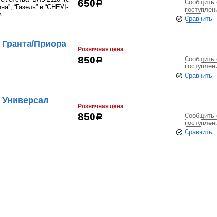
Сообщить 
650
р
на”, “Газель” и “CHEVI-
поступлен
в.
Сравнить
 Гранта/Приора
Розничная цена
Сообщить 
850
р
поступлен
Сравнить
 Универсал
Розничная цена
Сообщить 
850
р
поступлен
Сравнить