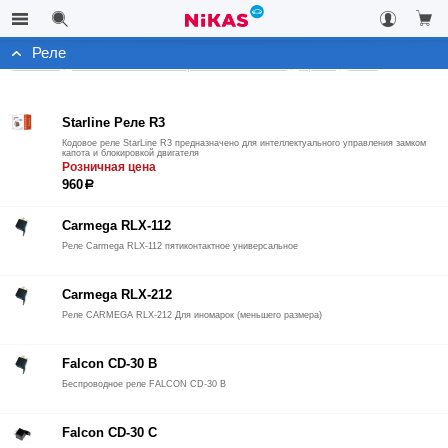
Реле
Каталог
Автомобильные охранные системы
Архив
Реле
Starline Реле R3
Кодовое реле StarLine R3 предназначено для интеллектуального управления замком
капота и блокировкой двигателя
Розничная цена
960
р
Carmega RLX-112
Реле Carmega RLX-112 пятиконтактное универсальное
Carmega RLX-212
Реле CARMEGA RLX-212 Для иномарок (меньшего размера)
Falcon CD-30 B
Беспроводное реле FALCON CD-30 B
Falcon CD-30 C