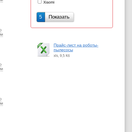
Xiaomi
5
Показать
о
ии
Прайс-лист на роботы-
пылесосы
xls, 9,5 Кб
о
ии
о
ии