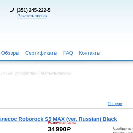
(
351) 245-222-5
Заказать звонок
Обзоры
Сертификаты
FAQ
Контакты
"умные" устройства
Роботы-пылесосы
По цене
лесос Roborock S5 MAX (ver. Russian) Black
Розничная цена
Сообщить 
34 990
р
поступлен