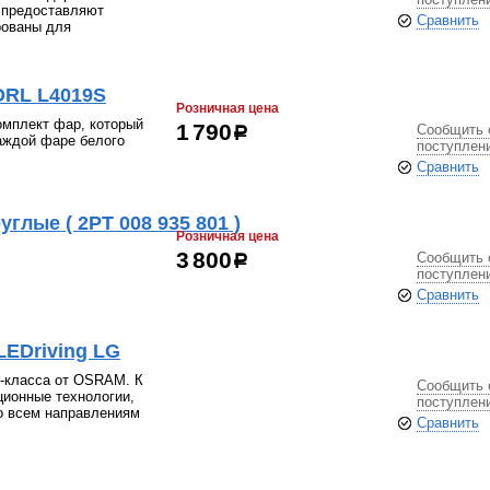
9 предоставляют
Сравнить
рованы для
DRL L4019S
Розничная цена
омплект фар, который
Сообщить 
1 790
р
каждой фаре белого
поступлен
Сравнить
глые ( 2РТ 008 935 801 )
Розничная цена
Сообщить 
3 800
р
поступлен
Сравнить
EDriving LG
-класса от OSRAM. К
Сообщить 
ионные технологии,
поступлен
о всем направлениям
Сравнить