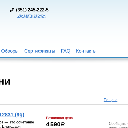
(
351) 245-222-5
Заказать звонок
Обзоры
Сертификаты
FAQ
Контакты
ни
По цене
2831 (9g)
Розничная цена
ips — это сочетание
Сообщить 
4 590
р
. Благодаря
поступлен