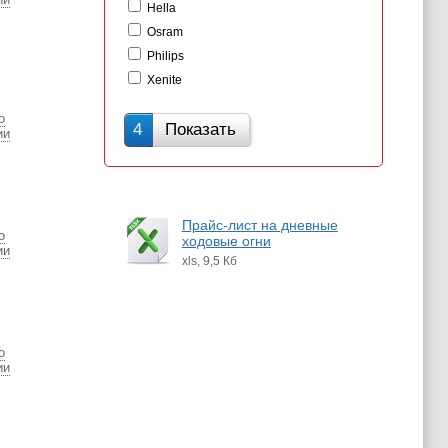
Hella
Osram
Philips
Xenite
о
4
Показать
ии
Прайс-лист на дневные
о
ходовые огни
ии
xls, 9,5 Кб
о
ии