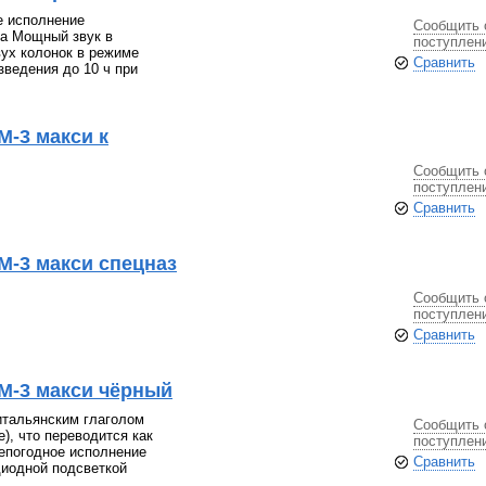
е исполнение
Сообщить 
ка Мощный звук в
поступлен
ух колонок в режиме
Сравнить
ведения до 10 ч при
М-3 макси к
Сообщить 
поступлен
Сравнить
М-3 макси спецназ
Сообщить 
поступлен
Сравнить
М-3 макси чёрный
итальянским глаголом
Сообщить 
e), что переводится как
поступлен
сепогодное исполнение
Сравнить
диодной подсветкой