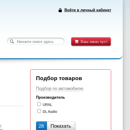
Войти в личный кабинет
Ваш заказ пуст
Подбор товаров
Подбор по автомобилю
Производитель
URAL
DL Audio
о
28
Показать
ии