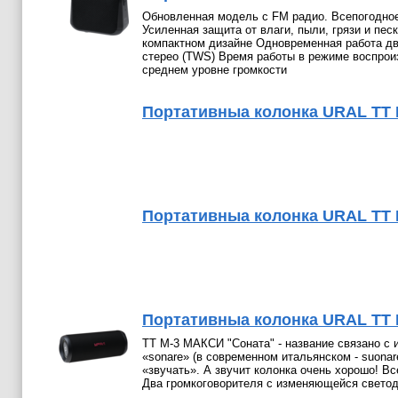
Обновленная модель с FM радио. Всепогодно
Усиленная защита от влаги, пыли, грязи и пес
компактном дизайне Одновременная работа дв
стерео (TWS) Время работы в режиме воспроиз
среднем уровне громкости
Портативныа колонка URAL ТТ 
Портативныа колонка URAL ТТ 
Портативныа колонка URAL ТТ 
ТТ М-3 МАКСИ "Соната" - название связано с 
«sonare» (в современном итальянском - suonar
«звучать». А звучит колонка очень хорошо! В
Два громкоговорителя с изменяющейся свето