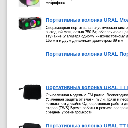
микрофона.
Портативныа колонка URAL Мо
Сверхмощная портативная акустическая сист
выходной мощностью 750 Вт, обеспечивающая
звучание благодаря одному низкочастотному 
165 мм и двум динамикам диаметром 89 мм
Портативныа колонка URAL Пор
Портативныа колонка URAL ТТ 
Обновленная модель с FM радио. Всепогодно
Усиленная защита от влаги, пыли, грязи и пес
компактном дизайне Одновременная работа дв
стерео (TWS) Время работы в режиме воспроиз
среднем уровне громкости
Портативныа колонка URAL ТТ