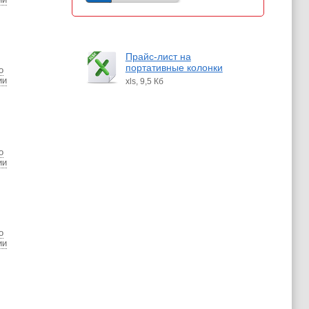
Прайс-лист на
портативные колонки
о
ии
xls, 9,5 Кб
о
ии
о
ии