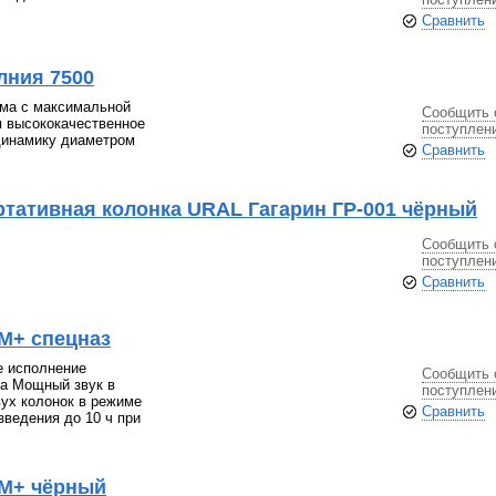
Сравнить
лния 7500
ема с максимальной
Сообщить 
 высококачественное
поступлен
динамику диаметром
Сравнить
тативная колонка URAL Гагарин ГР-001 чёрный
Сообщить 
поступлен
Сравнить
М+ спецназ
е исполнение
Сообщить 
ка Мощный звук в
поступлен
ух колонок в режиме
Сравнить
ведения до 10 ч при
 М+ чёрный