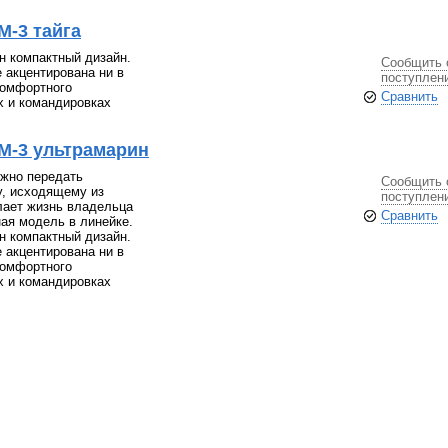
М-3 тайга
н компактный дизайн.
Сообщить 
 акцентирована ни в
поступлен
комфортного
Сравнить
х и командировках
М-3 ультрамарин
жно передать
Сообщить 
у, исходящему из
поступлен
лает жизнь владельца
Сравнить
ая модель в линейке.
н компактный дизайн.
 акцентирована ни в
комфортного
х и командировках