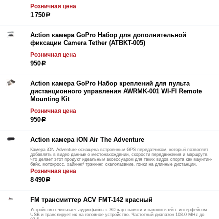
Розничная цена
1 750
р
Action камера GoPro Набор для дополнительной
фиксации Camera Tether (ATBKT-005)
Розничная цена
950
р
Action камера GoPro Набор креплений для пульта
дистанционного управления AWRMK-001 WI-FI Remote
Mounting Kit
Розничная цена
950
р
Action камера iON Air The Adventure
Камера iON Adventure оснащена встроенным GPS передатчиком, который позволяет
добавлять в видео данные о местонахождении, скорости передвижения и маршруте,
что делает этот продукт идеальным аксессуаром для таких видов спорта как маунтин-
байк, мотокросс, хайкинг/ трэккинг, скалолазание, гонки на длинные дистанции.
Розничная цена
8 490
р
FM трансмиттер ACV FMT-142 красный
Устройство считывает аудиофайлы с SD-карт памяти и накопителей с интерфейсом
USB и транслирует их на головное устройство. Частотный диапазон 108.0 MHz до