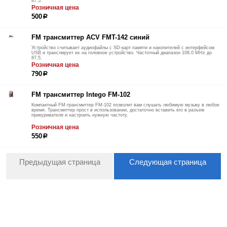
87.5.
Розничная цена
500
р
FM трансмиттер ACV FMT-142 синий
Устройство считывает аудиофайлы с SD-карт памяти и накопителей с интерфейсом
USB и транслирует их на головное устройство. Частотный диапазон 108.0 MHz до
87.5.
Розничная цена
790
р
FM трансмиттер Intego FM-102
Компактный FM-трансмиттер FM-102 позволит вам слушать любимую музыку в любое
время. Трансмиттер прост в использовании, достаточно вставить его в разъем
прикуривателя и настроить нужную частоту.
Розничная цена
550
р
Предыдущая страница
Следующая страница