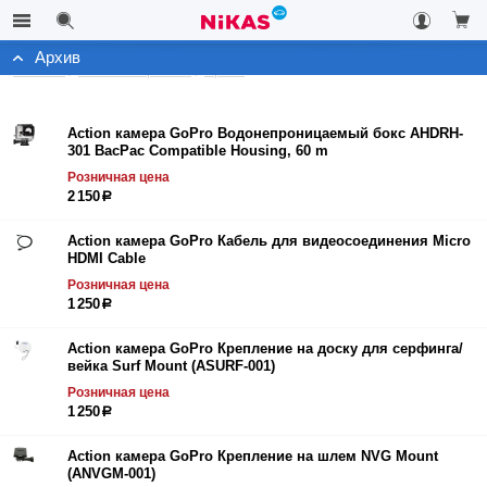
Архив
Каталог
Автоэлектроника
Архив
Action камера GoPro Водонепроницаемый бокс AHDRH-
301 BacPac Compatible Housing, 60 m
Розничная цена
2 150
р
Action камера GoPro Кабель для видеосоединения Micro
HDMI Cable
Розничная цена
1 250
р
Action камера GoPro Крепление на доску для серфинга/
вейка Surf Mount (ASURF-001)
Розничная цена
1 250
р
Action камера GoPro Крепление на шлем NVG Mount
(ANVGM-001)