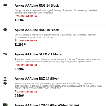
Архив AAALine RNG-14 Black
Для установки в передний или задний бампер. 4 датчика. Без монитора. Удобная
регулировка переключения голос/звук
Розничная цена
4 950
р
Архив AAALine RNG-18 Black
Для установки в передний и задний бампер. 8 датчиков. Без монитора. Удобная
регулировка переключения голос/звук
Розничная цена
11 299
р
Архив AAALine SLED -14 black
4 датчика чёрного цвета. Длина провода датчика 4,5 метра. Ультратонкий стильный
монитор. Звуковое и визуальное (цветное) предупреждение о препятствии.
Розничная цена
4 350
р
Архив AAALine BUZ-14 Silver
Универсальная система ( Возможна установка как в задний так) со звуковым
оповещением, 4 датчика серебристого цвета. Длина провода датчика 4,5 метра. ПОД
ЗАКАЗ, СРОК УТОЧНЯЙТЕ У МЕНЕДЖЕРОВ
Розничная цена
2 550
р
Архив AAALine LCD-18 (Black/Silver/White)