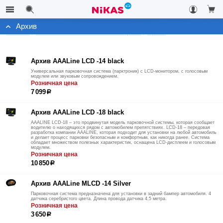
Архив
Каталог
Автомобильные системы контроля
Архив
Архив AAALine LCD -14 black
Универсальная парковочная система (парктроник) с LCD-монитором, с голосовым
модулем или звуковым сопровождением.
Розничная цена
7 099
р
Архив AAALine LCD -18 black
AAALINE LCD-18 – это продвинутая модель парковочной системы, которая сообщает
водителю о находящихся рядом с автомобилем препятствиях. LCD-18 – передовая
разработка компании AAALINE, которая подходит для установки на любой автомобиль
и делает процесс парковки безопасным и комфортным, как никогда ранее. Система
обладает множеством полезных характеристик, оснащена LCD-дисплеем и голосовым
модулем.
Розничная цена
10 850
р
Архив AAALine MLCD -14 Silver
Парковочная система предназначена для установки в задний бампер автомобиля. 4
датчика серебристого цвета. Длина провода датчика 4,5 метра.
Розничная цена
3 650
р