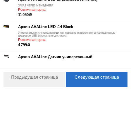
ЗАКАЗ ЧЕРЕЗ МЕНЕДЖЕРА
Розничная цена
11 050
р
Архив AAALine LED -14 Black
Универсальная система помощи при парковке (парктроник) со светодиодным
цифровым LED (инверсным) дисплеем.
Розничная цена
4 799
р
Архив AAALine Датчик универсальный
Предыдущая страница
Следующая страница